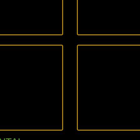
25
2026
6 min
14 min